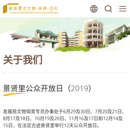
跳
语言
搜寻
至
内
容
的
开
始
关于我们
景贤里公众开放日（2019）
发展局文物保育专员办事处于6月29及30日、7月20及21日、
8月17及18日、10月19及20日、11月16及17日和12月14及
15日，在法定古迹景贤里举行12天公众开放日。