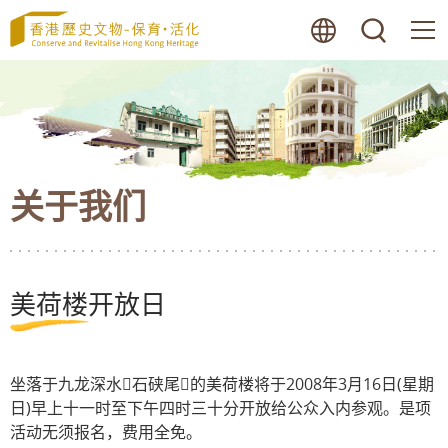
跳
语言
搜寻
至
内
容
的
开
始
关于我们
美荷楼开放日
坐落于九龙深水石硖尾的美荷楼将于2008年3月16日(星期
日)早上十一时至下午四时三十分开放给公众入内参观。是项
活动无须报名，费用全免。