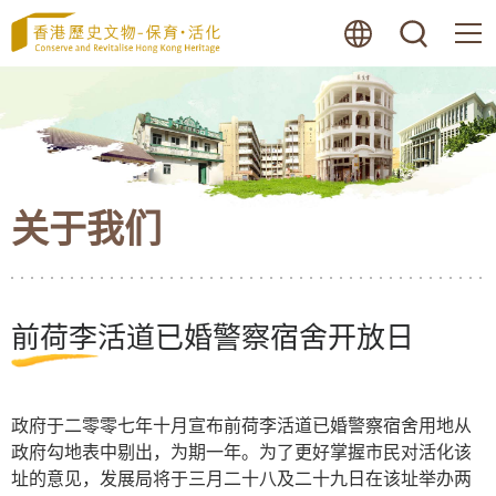
跳
语言
搜寻
至
内
容
的
开
始
关于我们
前荷李活道已婚警察宿舍开放日
政府于二零零七年十月宣布前荷李活道已婚警察宿舍用地从
政府勾地表中剔出，为期一年。为了更好掌握市民对活化该
址的意见，发展局将于三月二十八及二十九日在该址举办两