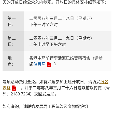
天的开放日给公众入内参观。开放日的具体安排细节如下：
第一
二零零八年三月二十八日（星期五）
日:
下午一时至六时
第二
二零零八年三月二十九日（星期六）
日:
上午十时至下午六时
地
香港中环前荷李活道已婚警察宿舍（请参
点：
阅
位置图
）
是项活动费用全免。如有兴趣参加上述开放日，请填妥
报名
表格
，并于
二零零八年三月二十六日或以前
以传真（号
码：2189 7264）交回发展局。
如有查询，请联络发展局工程统筹及文物保护组：