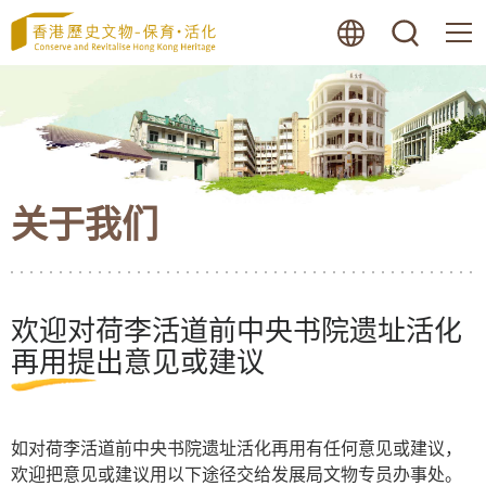
跳
语言
搜寻
至
内
容
的
开
始
关于我们
欢迎对荷李活道前中央书院遗址活化
再用提出意见或建议
如对荷李活道前中央书院遗址活化再用有任何意见或建议，
欢迎把意见或建议用以下途径交给发展局文物专员办事处。