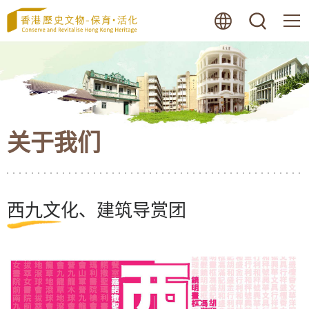
跳
语言
搜寻
至
内
容
的
开
始
关于我们
西九文化、建筑导赏团