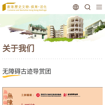
跳
语言
搜寻
至
内
容
的
开
始
关于我们
无障碍古迹导赏团