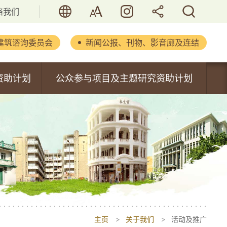
语言
字型大小
活历．香港
分享
搜寻
络我们
建筑谘询委员会
新闻公报、刊物、影音廊及连结
立法会文件
资助计划
公众参与项目及主题研究资助计划
新闻公报
内容
公众参与项目资助计划
重要演辞
主题研究资助计划
刊物及报告
书
活化历史建筑通讯
摄影集
影音集
主页
关于我们
活动及推广