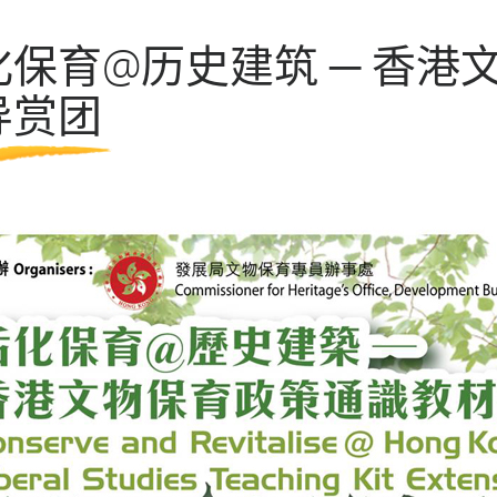
第七期活化计划
化保育@历史建筑 ─ 香
导赏团
一般问题
导赏团资讯