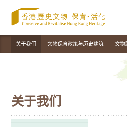
跳
至
内
容
的
开
始
关于我们
文物保育政策与历史建筑
文物
文物保育专员办事处
政策声明
营运中的活化项目
文物保育新措施
最新资讯
法定古迹
关于我们
活动及推广
暂定古迹
香港的历史建筑
1,444幢历史建筑物及新项目的评