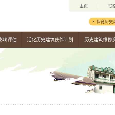
主页
联
保育历史
背景
影响评估
活化历史建筑伙伴计划
历史建筑维修
委员会成员
第一期活化计划
维修资助计划
职权范围
第二期活化计划
申请安排
第三期活化计划
获批准的申请
第四期活化计划
第五期活化计划
估报告
第六期活化计划