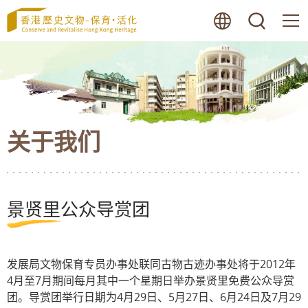
跳
语言
搜寻
至
内
容
的
开
始
关于我们
景贤里公众导赏团
发展局文物保育专员办事处联同古物古迹办事处将于2012年
4月至7月期间每月其中一个星期日举办景贤里免费公众导赏
团。导赏团举行日期为4月29日、5月27日、6月24日及7月29