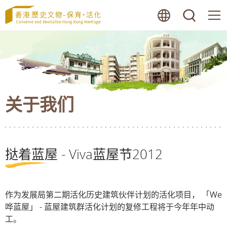
跳
语言
搜寻
至
内
容
的
开
始
关于我们
挞着蓝屋 - Viva蓝屋节2012
作为发展局第二期活化历史建筑伙伴计划的活化项目， 「We
哗蓝屋」 - 蓝屋建筑群活化计划的复修工程将于今年年中动
工。