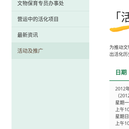
文物保育专员办事处
历史文物资讯系统
「
营运中的活化项目
前马头角牲畜检疫站（牛棚）
最新资讯
芳园书室
为推动文
活动及推广
中区警署建筑群
出活化历
荷李活道前已婚警察宿舍
日期
2012
（20
星期一
上午1
星期日
上午1