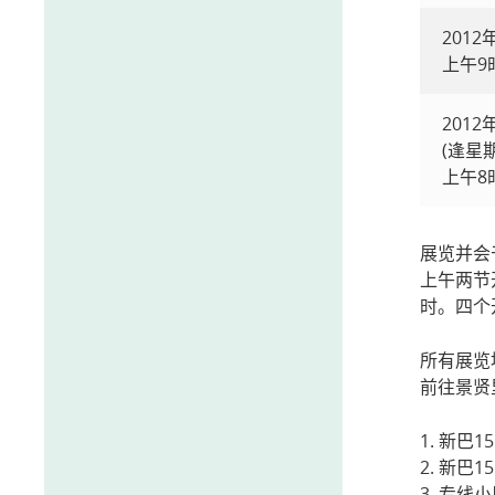
2012
上午9
2012
(逢星
上午8
展览并会
上午两节
时。四个
所有展览
前往景贤
1. 新巴
2. 新
3. 专