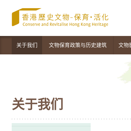
跳
至
内
容
的
开
始
关于我们
文物保育政策与历史建筑
文物
文物保育专员办事处
政策声明
营运中的活化项目
文物保育新措施
最新资讯
法定古迹
关于我们
活动及推广
暂定古迹
香港的历史建筑
1,444幢历史建筑物及新项目的评