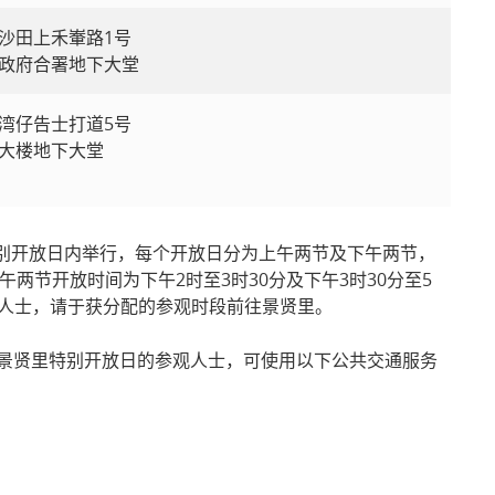
沙田上禾輋路1号
政府合署地下大堂
湾仔告士打道5号
大楼地下大堂
行的特别开放日内举行，每个开放日分为上午两节及下午两节，
下午两节开放时间为下午2时至3时30分及下午3时30分至5
的人士，请于获分配的参观时段前往景贤里。
景贤里特别开放日的参观人士，可使用以下公共交通服务