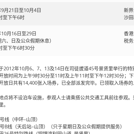
年9月21日至10月4日
新界
时至下午6时
沙田
年10月16日至29日
香港
期六、日及公众假期休息）
税务
时至下午6时30分
于2012年10月6、7、13及14日在司徒拔道45号景贤里举
开放时间为上午9时30分至11时及上午11时至下午12时30分；
开放日共有14,400张入场券，已全部派发完毕。已领取入场券
地点将不设泊车设施，参观人士请乘搭公共交通工具前往参观。
里。
15号线（中环–山顶）
巴15号B线（天后站–山顶）（只于星期日及公众假期提供服务）
线小巴26号特别路线（铜锣湾利园山道–景贤里）