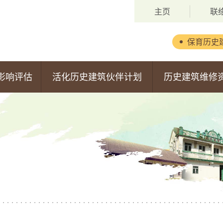
主页
联
保育历史
背景
影响评估
活化历史建筑伙伴计划
历史建筑维修
委员会成员
第一期活化计划
维修资助计划
职权范围
第二期活化计划
申请安排
第三期活化计划
获批准的申请
第四期活化计划
第五期活化计划
估报告
第六期活化计划