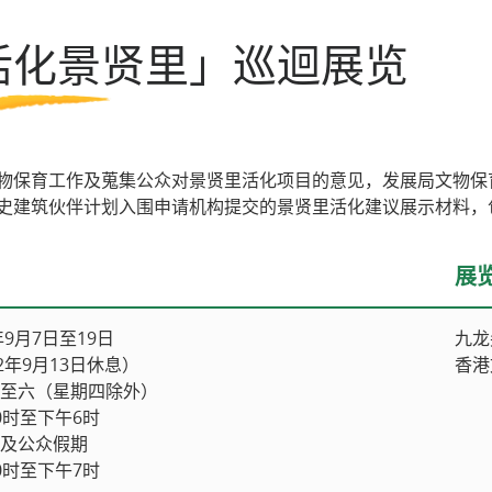
第七期活化计划
活化景贤里」巡迴展览
一般问题
导赏团资讯
物保育工作及蒐集公众对景贤里活化项目的意见，发展局文物保育
史建筑伙伴计划入围申请机构提交的景贤里活化建议展示材料，
展
年9月7日至19日
九龙
12年9月13日休息）
香港
至六（星期四除外）
0时至下午6时
及公众假期
0时至下午7时