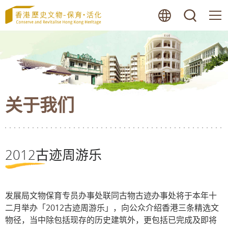
跳
语言
搜寻
至
内
容
的
开
始
关于我们
2012古迹周游乐
发展局文物保育专员办事处联同古物古迹办事处将于本年十
二月举办「2012古迹周游乐」，向公众介绍香港三条精选文
物径，当中除包括现存的历史建筑外，更包括已完成及即将