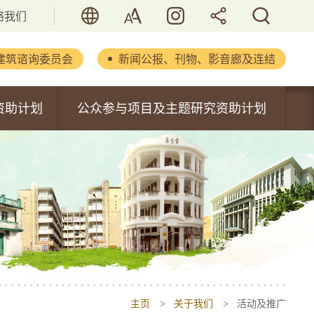
语言
字型大小
活历．香港
分享
搜寻
络我们
建筑谘询委员会
新闻公报、刊物、影音廊及连结
立法会文件
资助计划
公众参与项目及主题研究资助计划
新闻公报
内容
公众参与项目资助计划
重要演辞
主题研究资助计划
刊物及报告
书
活化历史建筑通讯
摄影集
影音集
主页
关于我们
活动及推广