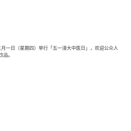
相关网址
五月一日（星期四）举行「五一浸大中医日」，欢迎公众人
饮品。