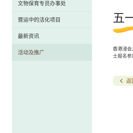
文物保育专员办事处
历史文物资讯系统
五
营运中的活化项目
前马头角牲畜检疫站（牛棚）
最新资讯
芳园书室
香港浸会
活动及推广
中区警署建筑群
士报名参
荷李活道前已婚警察宿舍
返