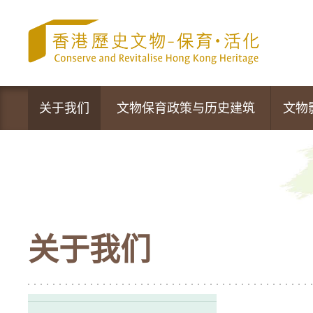
跳
至
内
容
的
开
始
关于我们
文物保育政策与历史建筑
文物
文物保育专员办事处
政策声明
营运中的活化项目
文物保育新措施
最新资讯
法定古迹
关于我们
活动及推广
暂定古迹
香港的历史建筑
1,444幢历史建筑物及新项目的评