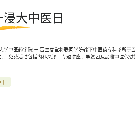
第七期活化计划
一浸大中医日
一般问题
导赏团资讯
大学中医药学院 － 雷生春堂将联同学院辖下中医药专科诊所于
加，免费活动包括内科义诊、专题讲座、导赏团及品嚐中医保健
回