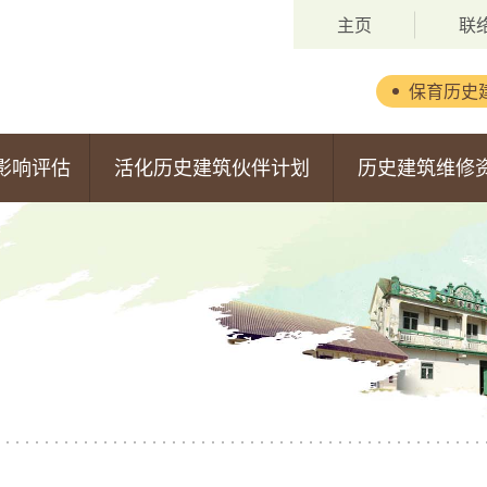
主页
联
保育历史
背景
影响评估
活化历史建筑伙伴计划
历史建筑维修
委员会成员
第一期活化计划
维修资助计划
职权范围
第二期活化计划
申请安排
第三期活化计划
获批准的申请
第四期活化计划
第五期活化计划
估报告
第六期活化计划