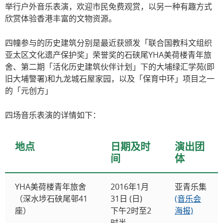
举行户外音乐表演，欢迎市民免费观赏，以另一种有趣方式
欣赏体验香港丰富的文物资源。
四幢参与的历史建筑分别是最近获颁发「联合国教科文组织
亚太区文化遗产保护奖」荣誉奖的石硖尾YHA美荷楼青年旅
舍、第二期「活化历史建筑伙伴计划」下的大埔绿汇学苑(即
旧大埔警署)和九龙城石屋家园，以及「保育中环」项目之一
的「元创方」
四场音乐表演的详情如下：
地点
日期及时
演出团
间
体
YHA美荷楼青年旅舍
2016年1月
亚青乐集
（深水埗石硖尾邨41
31日 (日)
(音乐会
座）
下午2时至2
海报)
时半