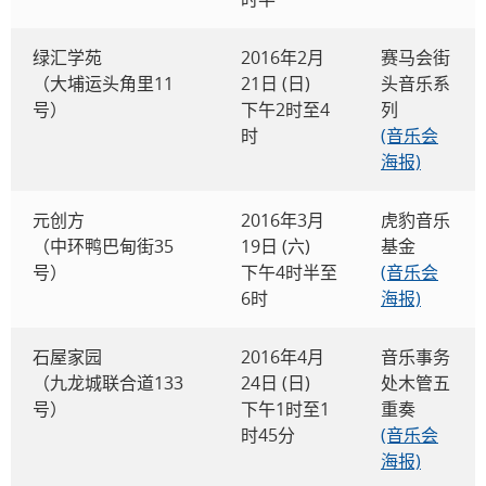
绿汇学苑
2016年2月
赛马会街
（大埔运头角里11
21日 (日)
头音乐系
号）
下午2时至4
列
时
(音乐会
海报)
元创方
2016年3月
虎豹音乐
（中环鸭巴甸街35
19日 (六)
基金
号）
下午4时半至
(音乐会
6时
海报)
石屋家园
2016年4月
音乐事务
（九龙城联合道133
24日 (日)
处木管五
号）
下午1时至1
重奏
时45分
(音乐会
海报)