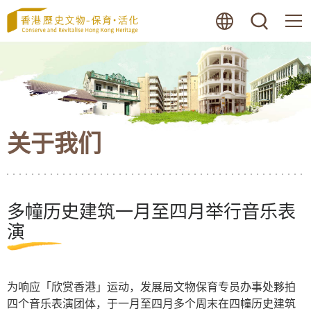
跳
语言
搜寻
至
内
容
的
开
始
关于我们
多幢历史建筑一月至四月举行音乐表
演
为响应「欣赏香港」运动，发展局文物保育专员办事处夥拍
四个音乐表演团体，于一月至四月多个周末在四幢历史建筑