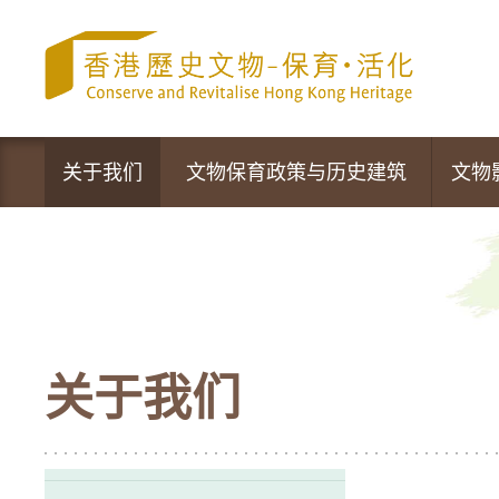
跳
至
内
容
的
开
始
关于我们
文物保育政策与历史建筑
文物
文物保育专员办事处
政策声明
营运中的活化项目
文物保育新措施
最新资讯
法定古迹
关于我们
活动及推广
暂定古迹
香港的历史建筑
1,444幢历史建筑物及新项目的评