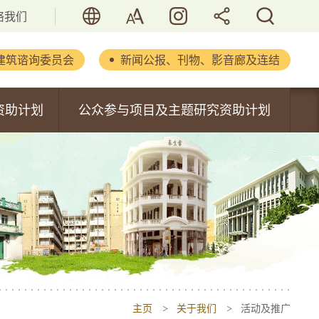
语言
字型大小
活历．香港
分享
搜寻
络我们
建筑谘询委员会
新闻公报、刊物、影音廊及连结
立法会文件
资助计划
公众参与项目及主题研究资助计划
新闻公报
内容
公众参与项目资助计划
重要演辞
主题研究资助计划
刊物及报告
书
活化历史建筑通讯
摄影集
影音集
主页
关于我们
活动及推广