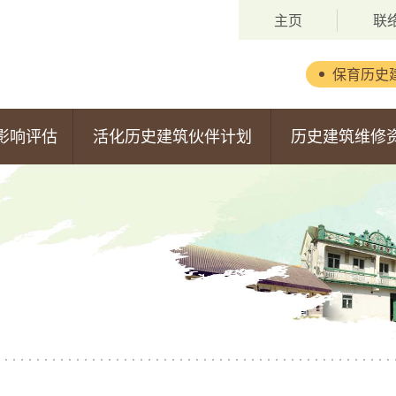
主页
联
保育历史
背景
影响评估
活化历史建筑伙伴计划
历史建筑维修
委员会成员
第一期活化计划
维修资助计划
职权范围
第二期活化计划
申请安排
第三期活化计划
获批准的申请
第四期活化计划
第五期活化计划
估报告
第六期活化计划