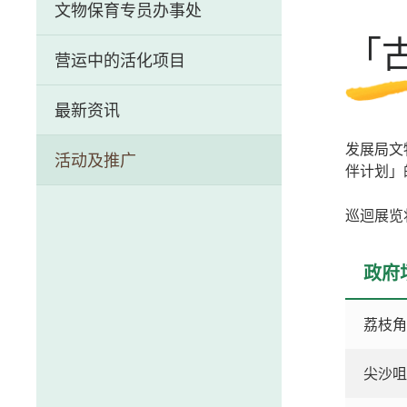
文物保育专员办事处
历史文物资讯系统
「
营运中的活化项目
前马头角牲畜检疫站（牛棚）
最新资讯
芳园书室
发展局文
活动及推广
中区警署建筑群
伴计划」
荷李活道前已婚警察宿舍
巡迴展览
政府
荔枝角D
尖沙咀