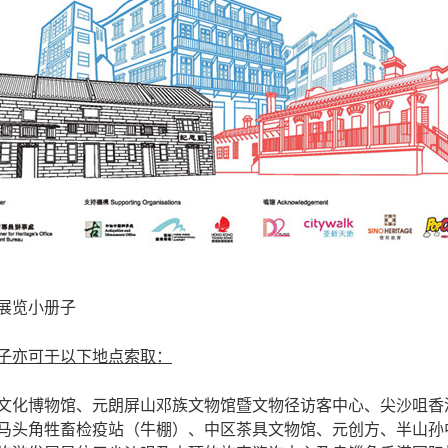
展览小册子
子亦可于以下地点索取：
文化博物馆、元朗屏山邓族文物馆暨文物径访客中心、尖沙咀香
马头角牲畜检疫站（牛棚）、中区茶具文物馆、元创方、半山孙