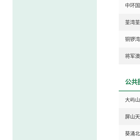
中环国
荃湾荃
铜锣湾
将军澳
公共
大屿山
屏山天
葵涌北