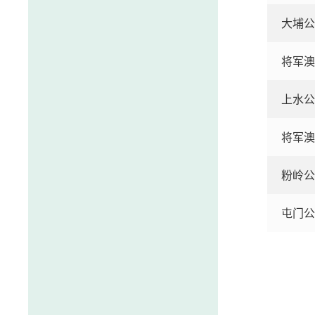
大埔公
将军澳
上水公
将军澳
粉岭公
屯门公