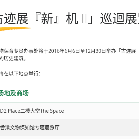
第七期活化计划
古迹展『新』机 II」巡迴展
一般问题
导赏团资讯
物保育专员办事处将于2016年6月6日至12月30日举办「古迹
的历史建筑。
将在以下地点举行：
场地及商场
2 Place二楼大堂The Space
香港文物探知馆专题展览厅