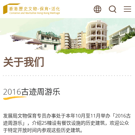
跳
语言
搜寻
至
内
容
的
开
始
关于我们
2016古迹周游乐
发展局文物保育专员办事处于本年10月至11月举办「2016古
迹周游乐」，介绍25幢设有餐饮设施的历史建筑，欢迎公众
于特定开放时间内参观这些历史建筑。