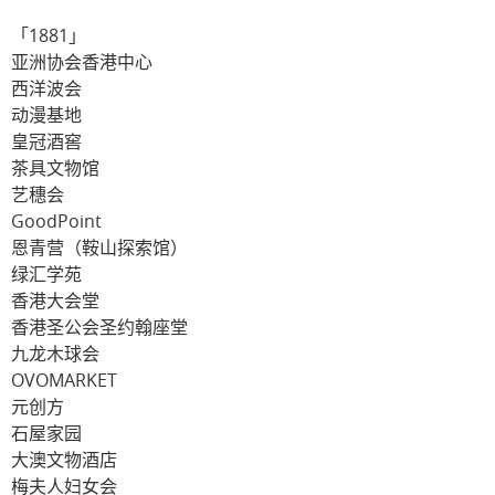
「1881」
亚洲协会香港中心
西洋波会
动漫基地
皇冠酒窖
茶具文物馆
艺穗会
GoodPoint
恩青营（鞍山探索馆）
绿汇学苑
香港大会堂
香港圣公会圣约翰座堂
九龙木球会
OVOMARKET
元创方
石屋家园
大澳文物酒店
梅夫人妇女会