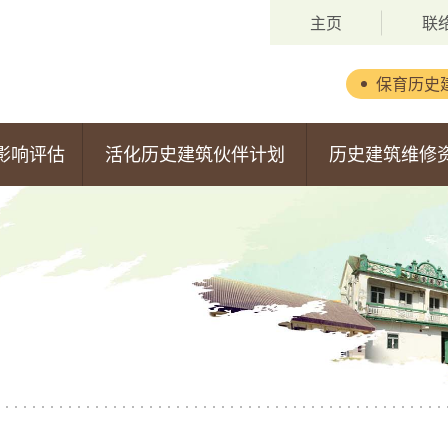
主页
联
保育历史
背景
影响评估
活化历史建筑伙伴计划
历史建筑维修
委员会成员
第一期活化计划
维修资助计划
职权范围
第二期活化计划
申请安排
第三期活化计划
获批准的申请
第四期活化计划
第五期活化计划
估报告
第六期活化计划