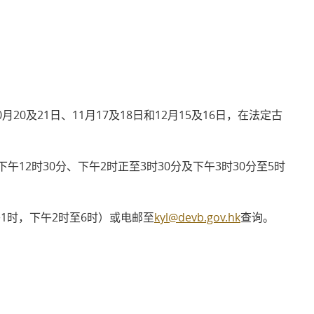
相关网址
月20及21日、11月17及18日和12月15及16日，在法定古
午12时30分、下午2时正至3时30分及下午3时30分至5时
午1时，下午2时至6时）或电邮至
kyl@devb.gov.hk
查询。