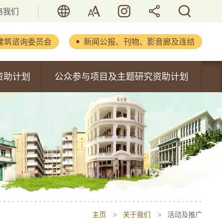
语言
字型大小
活历．香港
分享
搜寻
络我们
建筑谘询委员会
新闻公报、刊物、影音廊及连结
立法会文件
资助计划
公众参与项目及主题研究资助计划
新闻公报
内容
公众参与项目资助计划
重要演辞
主题研究资助计划
刊物及报告
书
活化历史建筑通讯
摄影集
影音集
主页
关于我们
活动及推广