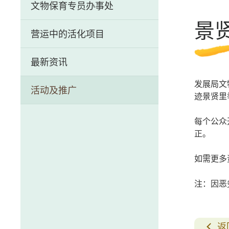
文物保育专员办事处
历史文物资讯系统
景
营运中的活化项目
前马头角牲畜检疫站（牛棚）
最新资讯
芳园书室
发展局文物
活动及推广
中区警署建筑群
迹景贤里
荷李活道前已婚警察宿舍
每个公众
正。
如需更多
注：因恶
返