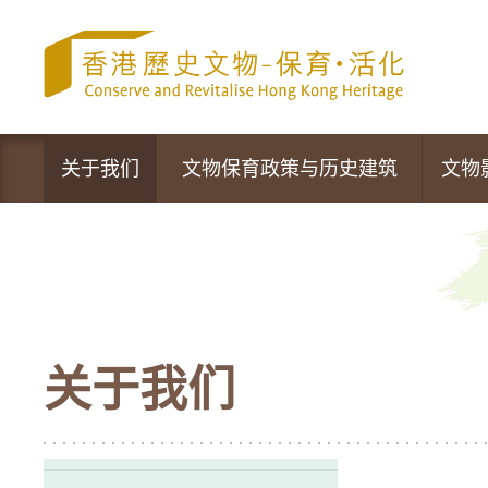
跳
至
内
容
的
开
始
关于我们
文物保育政策与历史建筑
文物
文物保育专员办事处
政策声明
营运中的活化项目
文物保育新措施
最新资讯
法定古迹
关于我们
活动及推广
暂定古迹
香港的历史建筑
1,444幢历史建筑物及新项目的评