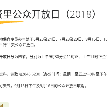
第七期活化计划
贤里公众开放日（2018）
一般问题
导赏团资讯
保育专员办事处于6月23及24日、7月28及29日、9月15日、10
举行11天公众开放日。
开放日分为四节，分别为上午9时30分至11时正、上午11时正至下
资料，请致电2848 6230（办公时间：星期一至五上午9时至下
劣天气，9月15日下午及9月16日的公众开放日取消。
回