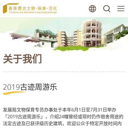
跳
语言
搜寻
至
内
容
的
开
始
关于我们
2019古迹周游乐
发展局文物保育专员办事处于本年6月1日至7月31日举办
「2019古迹周游乐」，介绍24幢曾经或现时仍作宿舍用途的
法定古迹及已获评级历史建筑，欢迎公众于特定开放时间内