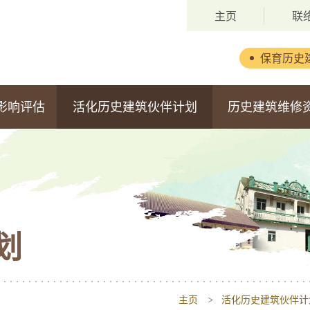
主页
联
保育历史
背景
影响评估
活化历史建筑伙伴计划
历史建筑维修
委员会成员
第一期活化计划
维修资助计划
职权范围
第二期活化计划
申请安排
第三期活化计划
获批准的申请
划
第四期活化计划
第五期活化计划
主页
活化历史建筑伙伴计
估报告
第六期活化计划