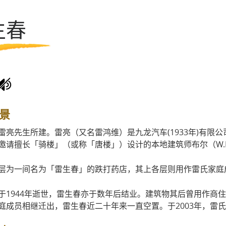
第七期活化计划
生春
一般问题
导赏团资讯
景
雷亮先生所建。雷亮（又名雷鸿维）是九龙汽车(1933年)有限公
邀请擅长「骑楼」（或称「唐楼」）设计的本地建筑师布尔（W.H. 
层为一间名为「雷生春」的跌打药店，其上各层则用作雷氏家庭
于1944年逝世，雷生春亦于数年后结业。建筑物其后曾用作商
庭成员相继迁出，雷生春近二十年来一直空置。于2003年，雷