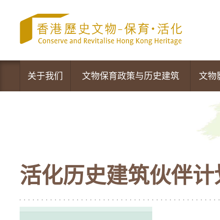
跳
至
内
容
的
开
始
关于我们
文物保育政策与历史建筑
文物
文物保育专员办事处
政策声明
营运中的活化项目
文物保育新措施
最新资讯
法定古迹
活化历史建筑伙伴计
活动及推广
暂定古迹
香港的历史建筑
1,444幢历史建筑物及新项目的评