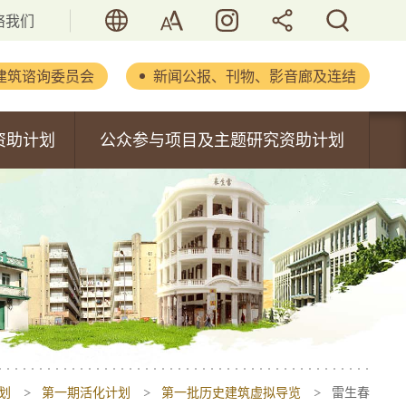
语言
字型大小
活历．香港
分享
搜寻
络我们
建筑谘询委员会
新闻公报、刊物、影音廊及连结
立法会文件
资助计划
公众参与项目及主题研究资助计划
新闻公报
内容
公众参与项目资助计划
重要演辞
主题研究资助计划
刊物及报告
书
活化历史建筑通讯
摄影集
影音集
划
第一期活化计划
第一批历史建筑虚拟导览
雷生春