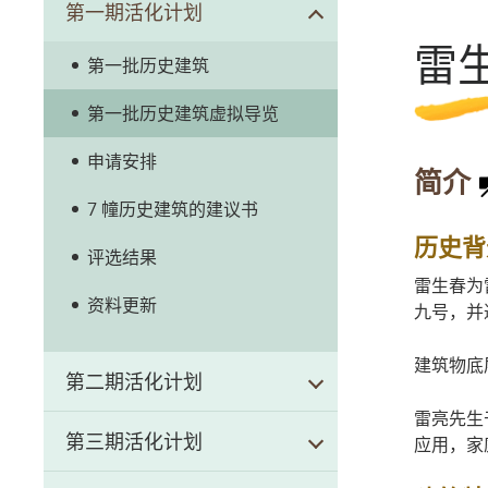
第一期活化计划
历史文物资讯系统
雷
第一批历史建筑
前马头角牲畜检疫站（牛棚）
第一批历史建筑虚拟导览
芳园书室
申请安排
简介
中区警署建筑群
7 幢历史建筑的建议书
历史背
荷李活道前已婚警察宿舍
评选结果
雷生春为
资料更新
九号，并
建筑物底
第二期活化计划
雷亮先生
第三期活化计划
应用，家