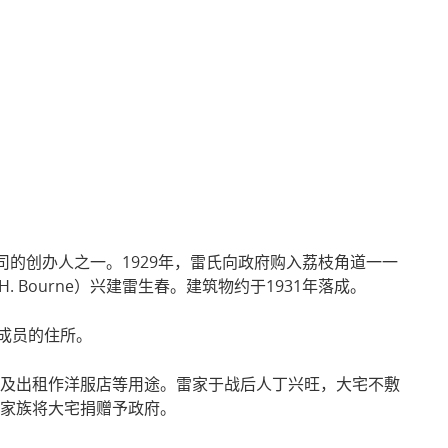
相关网址
司的创办人之一。1929年，雷氏向政府购入荔枝角道一一
Bourne）兴建雷生春。建筑物约于1931年落成。
成员的住所。
住及出租作洋服店等用途。雷家于战后人丁兴旺，大宅不敷
氏家族将大宅捐赠予政府。