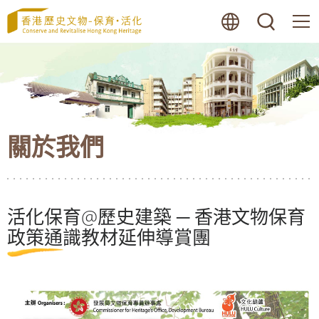
跳
語言
搜尋
至
內
容
的
開
始
關於我們
活化保育@歷史建築 ─ 香港文物保育
政策通識教材延伸導賞團