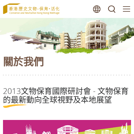
跳
語言
搜尋
至
內
容
的
開
始
關於我們
2013文物保育國際研討會 - 文物保育
的最新動向全球視野及本地展望