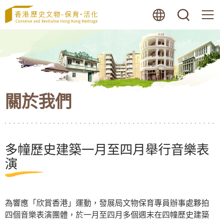
跳
語言
搜尋
至
內
容
的
開
始
關於我們
多幢歷史建築一月至四月舉行音樂表
演
為響應「欣賞香港」運動，發展局文物保育專員辦事處夥拍
四個音樂表演團體，於一月至四月多個週末在四幢歷史建築