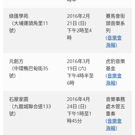
綠匯學苑
2016年2月
賽馬會街
（大埔運頭角里11
21日 (日)
頭音樂系
號）
下午2時至4
列
時
(音樂會
海報)
元創方
2016年3月
虎豹音樂
（中環鴨巴甸街35
19日 (六)
基金
號）
下午4時半至
(音樂會
6時
海報)
石屋家園
2016年4月
音樂事務
（九龍城聯合道133
24日 (日)
處木管五
號）
下午1時至1
重奏
時45分
(音樂會
海報)