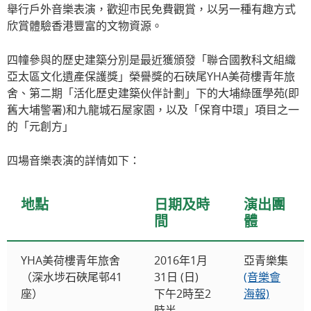
舉行戶外音樂表演，歡迎市民免費觀賞，以另一種有趣方式
欣賞體驗香港豐富的文物資源。
四幢參與的歷史建築分別是最近獲頒發「聯合國教科文組織
亞太區文化遺產保護獎」榮譽獎的石硤尾YHA美荷樓青年旅
舍、第二期「活化歷史建築伙伴計劃」下的大埔綠匯學苑(即
舊大埔警署)和九龍城石屋家園，以及「保育中環」項目之一
的「元創方」
四場音樂表演的詳情如下：
地點
日期及時
演出團
間
體
YHA美荷樓青年旅舍
2016年1月
亞青樂集
（深水埗石硤尾邨41
31日 (日)
(音樂會
座）
下午2時至2
海報)
時半