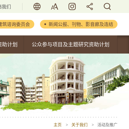
语言
字型大小
活历．香港
分享
搜寻
络我们
建筑谘询委员会
新闻公报、刊物、影音廊及连结
立法会文件
资助计划
公众参与项目及主题研究资助计划
新闻公报
内容
公众参与项目资助计划
重要演辞
主题研究资助计划
刊物及报告
书
活化历史建筑通讯
摄影集
影音集
主页
关于我们
活动及推广