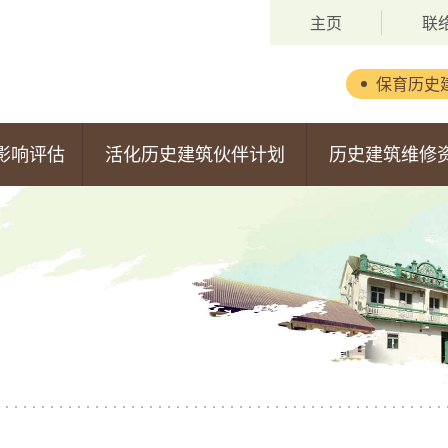
主页
联
保育历史
背景
影响评估
活化历史建筑伙伴计划
历史建筑维修
委员会成员
第一期活化计划
维修资助计划
职权范围
第二期活化计划
申请安排
第三期活化计划
获批准的申请
第四期活化计划
第五期活化计划
估报告
第六期活化计划