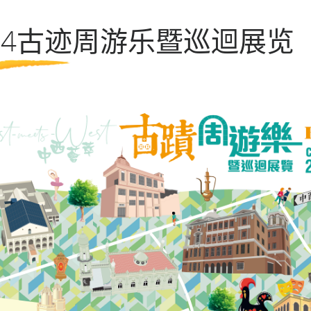
第七期活化计划
024古迹周游乐暨巡迴展览
一般问题
导赏团资讯