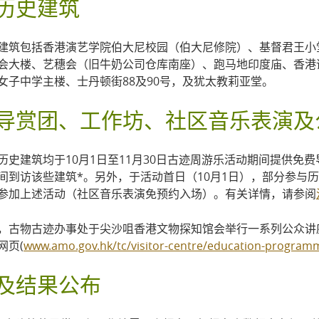
历史建筑
建筑包括香港演艺学院伯大尼校园（伯大尼修院）、基督君王小
会大楼、艺穗会（旧牛奶公司仓库南座）、跑马地印度庙、香港
女子中学主楼、士丹顿街88及90号，及犹太教莉亚堂。
导赏团、工作坊、社区音乐表演及
历史建筑均于10月1日至11月30日古迹周游乐活动期间提供
间到访该些建筑*。另外，于活动首日（10月1日），部分参与
参加上述活动（社区音乐表演免预约入场）。有关详情，请参阅
，古物古迹办事处于尖沙咀香港文物探知馆会举行一系列公众讲
网页(
www.amo.gov.hk/tc/visitor-centre/education-programme
及结果公布