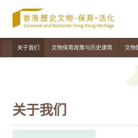
跳
至
内
容
的
开
始
关于我们
文物保育政策与历史建筑
文物
文物保育专员办事处
政策声明
营运中的活化项目
文物保育新措施
最新资讯
法定古迹
关于我们
活动及推广
暂定古迹
香港的历史建筑
1,444幢历史建筑物及新项目的评