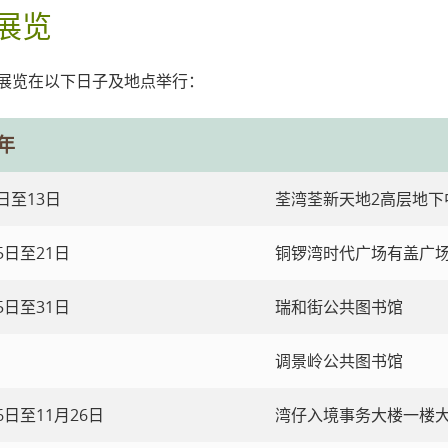
展览
展览在以下日子及地点举行：
4年
1日至13日
荃湾荃新天地2高层地下
5日至21日
铜锣湾时代广场有盖广
5日至31日
瑞和街公共图书馆
调景岭公共图书馆
6日至11月26日
湾仔入境事务大楼一楼