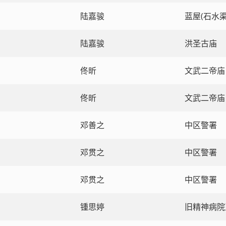
陆嘉骏
蓝屋(石水渠
陆嘉骏
洪圣古庙
佟昕
文武二帝庙
佟昕
文武二帝庙
邓善之
中区警署
邓贯之
中区警署
邓贯之
中区警署
锺思婷
旧精神病院