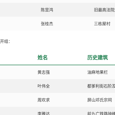
陈昱鸿
旧最高法院
张桂杰
三栋屋村
公开组：
姓名
历史建筑
黄志强
油麻地果栏
叶伟全
都爹利街石阶
周欢求
屏山邓氏宗祠
李雅达
前九广铁路钟