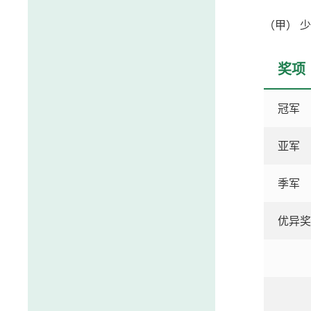
（甲） 
奖项
冠军
亚军
季军
优异奖