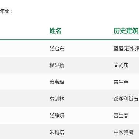
少年组：
姓名
历史建筑
张启东
蓝屋(石水渠
程显扬
文武庙
萧韦琛
雷生春
袁剑林
都爹利街石
张静妍
雷生春
朱钧培
中区警署