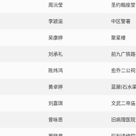
周沅莹
圣约翰座堂
李颍渝
中区警署
吴康婷
聚星楼
刘承礼
前九广铁路
陈炜鸿
愈乔二公祠
黄卓婷
蓝屋(石水渠
刘嘉琪
文武二帝庙
曾咏恩
旧病理医院