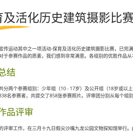
第七期活化计划
育及活化历史建筑摄影比
一般问题
导赏团资讯
宣传运动其中之一项活动-保育及活化历史建筑摄影比赛，已完满结
对于参赛作品的质素，我们感到非常满意。各组别的优胜作品从
总结
共分两个参赛组别：少年组（10 - 17岁）及公开组（18岁或以
338名参赛者，共提交了858张参赛照片。评审团分别从每个
作品评审
的评审工作，在三月十九日假尖沙嘴九龙公园文物探知馆举行。