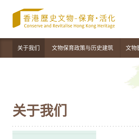
跳
至
内
容
的
开
始
关于我们
文物保育政策与历史建筑
文物
文物保育专员办事处
政策声明
营运中的活化项目
文物保育新措施
最新资讯
法定古迹
关于我们
活动及推广
暂定古迹
香港的历史建筑
1,444幢历史建筑物及新项目的评