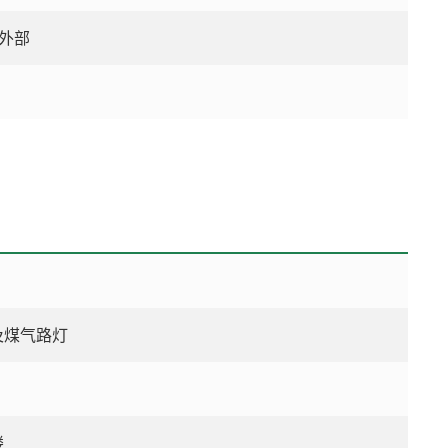
外部
及煤气路灯
楼