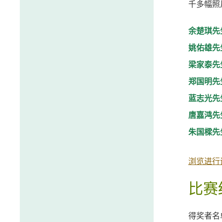
千多幅照
余楚琪先
姚佑雄先
梁家泰先
郑国明先
蓝志光先
唐嘉鸿先
朱国樑先
浏览进行
比赛
得奖者名