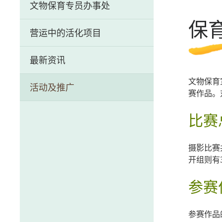
文物保育专员办事处
历史文物资讯系统
保
营运中的活化项目
前马头角牲畜检疫站（牛棚）
最新资讯
芳园书室
文物保育
活动及推广
中区警署建筑群
赛作品。
荷李活道前已婚警察宿舍
比赛
摄影比赛
开组则有
参赛
参赛作品