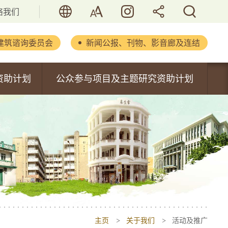
语言
字型大小
活历．香港
分享
搜寻
络我们
建筑谘询委员会
新闻公报、刊物、影音廊及连结
立法会文件
资助计划
公众参与项目及主题研究资助计划
新闻公报
内容
公众参与项目资助计划
重要演辞
主题研究资助计划
刊物及报告
书
活化历史建筑通讯
摄影集
影音集
主页
关于我们
活动及推广