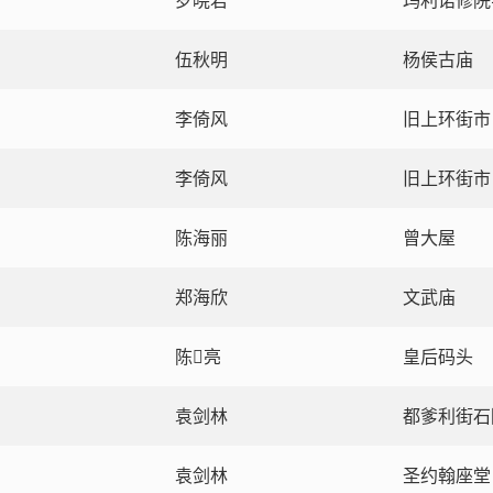
罗晓君
玛利诺修院
伍秋明
杨侯古庙
李倚风
旧上环街市
李倚风
旧上环街市
陈海丽
曾大屋
郑海欣
文武庙
陈亮
皇后码头
袁剑林
都爹利街石
袁剑林
圣约翰座堂