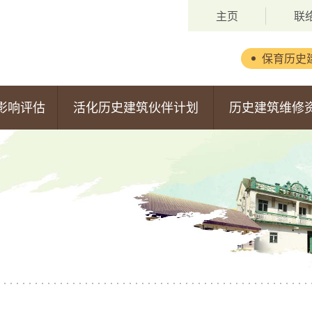
主页
联
保育历史
背景
影响评估
活化历史建筑伙伴计划
历史建筑维修
委员会成员
第一期活化计划
维修资助计划
职权范围
第二期活化计划
申请安排
第三期活化计划
获批准的申请
第四期活化计划
第五期活化计划
估报告
第六期活化计划