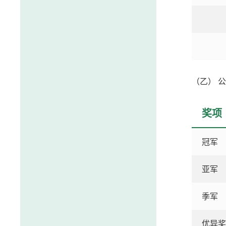
（乙） 
奖项
冠军
亚军
季军
优异奖