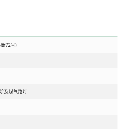
街72号)
阶及煤气路灯