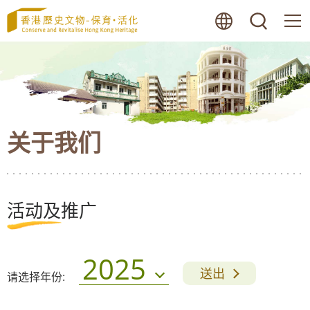
跳
语言
搜寻
至
内
容
的
开
始
关于我们
活动及推广
2025
送出
请选择年份: